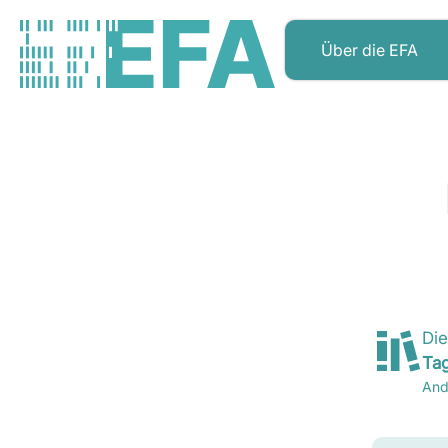
Über die EFA
Die
Ta
And