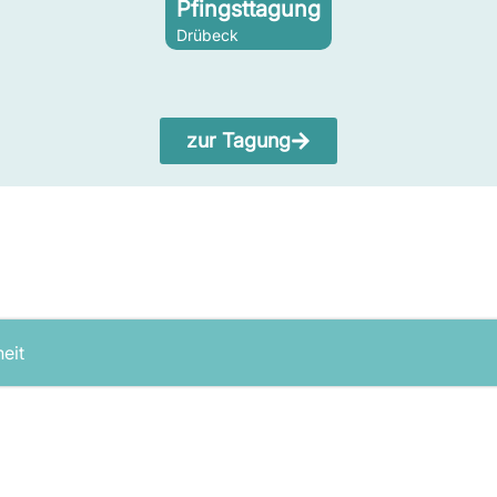
Pfingsttagung
Drübeck
zur Tagung
heit